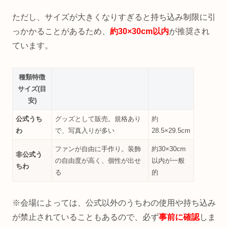
ただし、サイズが大きくなりすぎると持ち込み制限に引
っかかることがあるため、
約30×30cm以内
が推奨され
ています。
種類特徴
サイズ(目
安)
公式うち
グッズとして販売。規格あり
約
わ
で、写真入りが多い
28.5×29.5cm
ファンが自由に手作り。装飾
約30×30cm
非公式う
の自由度が高く、個性が出せ
以内が一般
ちわ
る
的
※会場によっては、公式以外のうちわの使用や持ち込み
が禁止されていることもあるので、必ず
事前に確認
しま