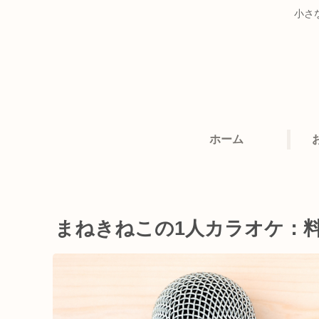
小さ
ホーム
まねきねこの1人カラオケ：