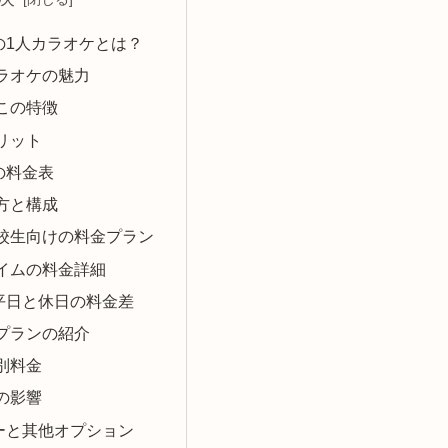
の1人カラオケとは？
ラオケの魅力
この特徴
リット
の料金表
方と構成
校生向けの料金プラン
イムの料金詳細
平日と休日の料金差
プランの紹介
別料金
の影響
ーと其他オプション