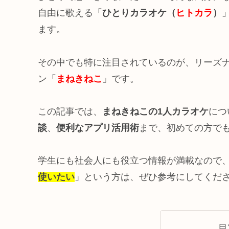
自由に歌える「
ひとりカラオケ（
ヒトカラ
）
ます。
その中でも特に注目されているのが、リーズ
ン「
まねきねこ
」です。
この記事では、
まねきねこの1人カラオケ
につ
談
、
便利なアプリ活用術
まで、初めての方で
学生にも社会人にも役立つ情報が満載なので
使いたい
」という方は、ぜひ参考にしてくだ
目