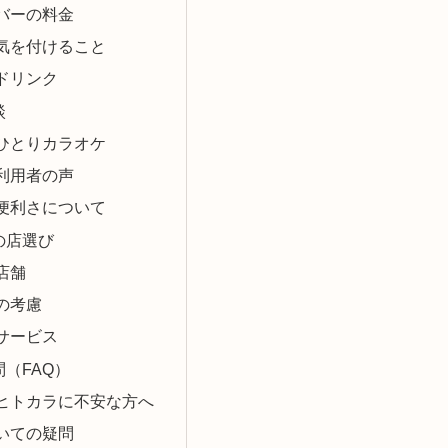
バーの料金
気を付けること
ドリンク
談
ひとりカラオケ
利用者の声
便利さについて
の店選び
店舗
の考慮
サービス
（FAQ）
ヒトカラに不安な方へ
いての疑問