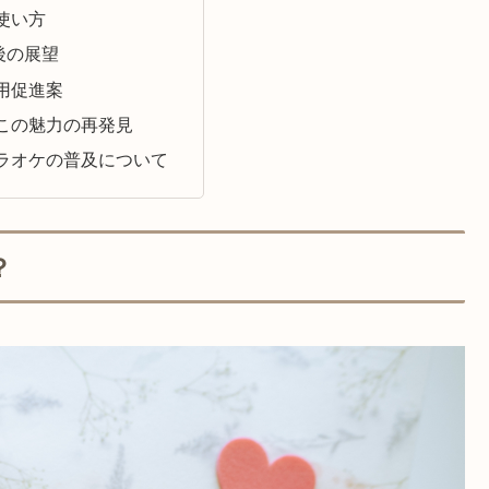
使い方
後の展望
用促進案
この魅力の再発見
ラオケの普及について
？